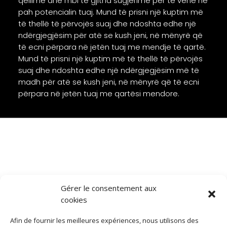
qëllime dhe mbi të gjitha sugjerime për të vënë në
pah potencialin tuaj. Mund të prisni një kuptim më
të thellë të përvojës suaj dhe ndoshta edhe një
ndërgjegjësim për atë se kush jeni, në mënyrë që
të ecni përpara në jetën tuaj me mendje të qartë.
Mund të prisni një kuptim më të thellë të përvojës
suaj dhe ndoshta edhe një ndërgjegjësim më të
madh për atë se kush jeni, në mënyrë që të ecni
përpara në jetën tuaj me qartësi mendore.
Gérer le consentement aux
cookies
Afin de fournir les meilleures expériences, nous utilisons des