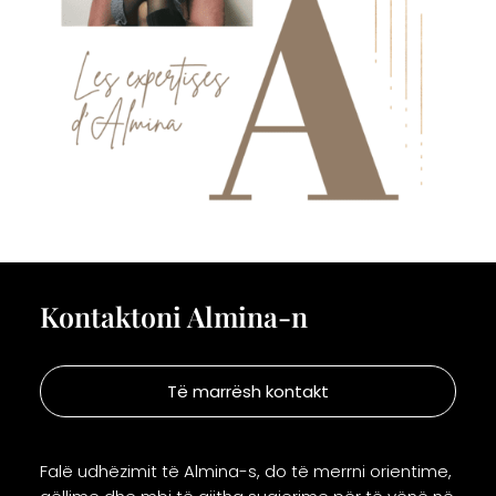
Kontaktoni Almina-n
Të marrësh kontakt
Falë udhëzimit të Almina-s, do të merrni orientime,