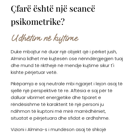
Çfarë është një seancë
psikometrike?
Udhëtim në kujtime
Duke mbajtur në duar një objekt që i përket jush,
Almina lidhet me kujtesën ose nënndërgjegjen tuaj
dhe mund të rikthejë në mendje kujtime sikur t'i
kishte përjetuar vetë.
Pikëpamja e saj neutrale mbi ngjarjet i lejon asaj të
sjellë një perspektivë të re. Aftësia e saj për të
dalluar vibrimet energjetike dhe tiparet e
rëndësishme të karakterit të një personi ju
ndihmon të kuptoni më mirë marrëdhëniet,
situatat e përjetuara dhe sfidat e ardhshme.
Vizioni i Almina-s i mundëson asaj të shkojë