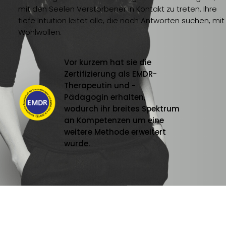
mit den Seelen Verstorbener in Kontakt zu treten. Ihre
tiefe Intuition leitet alle, die nach Antworten suchen, mit
Wohlwollen.
Vor kurzem hat sie die
Zertifizierung als EMDR-
Therapeutin und -
Pädagogin erhalten,
wodurch ihr breites Spektrum
an Kompetenzen um eine
weitere Methode erweitert
wurde.