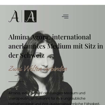
Almina Agora, international
anerkanntes Medium mit Sitz in
der Schweiz
Zwei Welten
verbinden
Almina, eine in Genf ansässiges Medium und
Therapeutin, ist bekannt für ihre unglaubliche
Hellsehergabe und ihre aussergewöhnliche Fähigkeit,